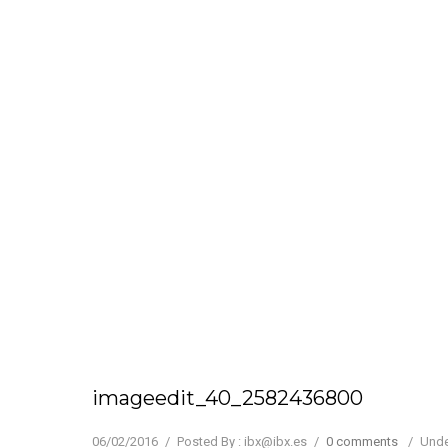
imageedit_40_2582436800
06/02/2016
/
Posted By : ibx@ibx.es
/
0 comments
/
Unde