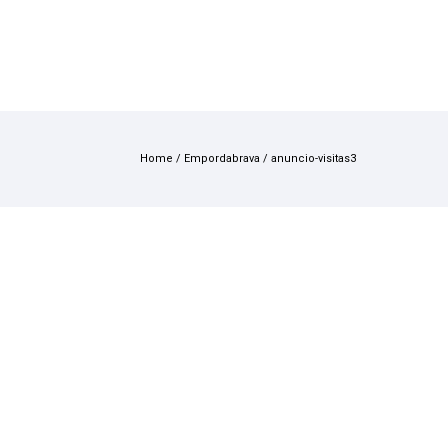
Home
/
Empordabrava
/
anuncio-visitas3