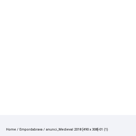
Home
/
Empordabrava
/
anunci_Medieval 2018 [490 x 308]-01 (1)