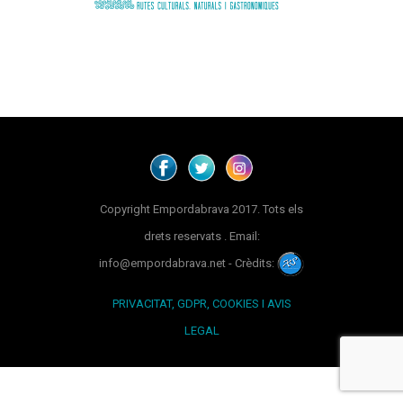
Copyright Empordabrava 2017. Tots els
drets reservats . Email:
info@empordabrava.net - Crèdits:
PRIVACITAT, GDPR, COOKIES I AVIS
LEGAL