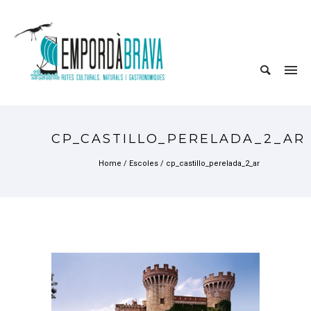
CP_CASTILLO_PERELADA_2_AR
Home
/
Escoles
/
cp_castillo_perelada_2_ar